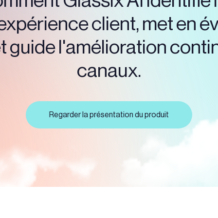
ment Glassix AI identifie 
expérience client, met en é
 guide l'amélioration conti
canaux.
Regarder la présentation du produit