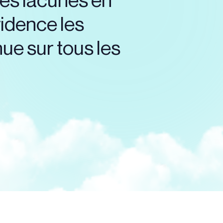
les lacunes en
vidence les
nue sur tous les