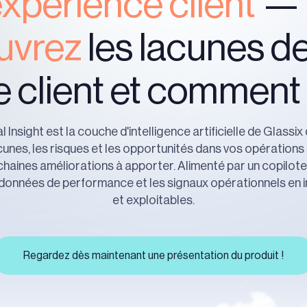
expérience
client
uvrez
les lacunes de
 client et comment l
 Insight est la couche d'intelligence artificielle de Glassix q
nes, les risques et les opportunités dans vos opérations 
chaines améliorations à apporter. Alimenté par un copilote I
 données de performance et les signaux opérationnels en i
et exploitables.
Regardez dès maintenant une présentation du produit !