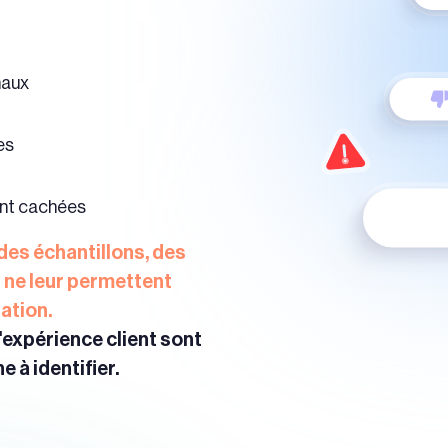
naux
es
ent cachées
des échantillons, des
ne leur permettent
uation.
'expérience client sont
 à identifier.